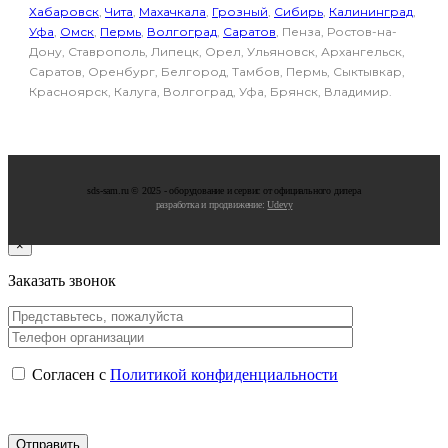
Хабаровск
,
Чита
,
Махачкала
,
Грозный
,
Сибирь
,
Калининград
,
Уфа
,
Омск
,
Пермь
,
Волгоград
,
Саратов
, Пенза, Ростов-на-
Дону, Ставрополь, Липецк, Орел, Ульяновск, Архангельск,
Саратов, Оренбург, Белгород, Тамбов, Пермь, Сыктывкар,
Красноярск, Калуга, Волгоград, Уфа, Брянск, Владимир.
sds-sam.ru © 2025 - oбopудoвaниe и cepвиc oт oфициaльнoгo дилepa
разработка и продвижение:
Udevy
×
Заказать звонок
Согласен с
Политикой конфиденциальности