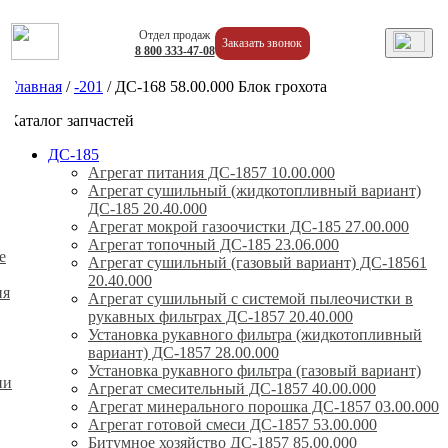
Отдел продаж
Заказать звонок
8
800
333-47-08
Главная
/
-201
/
ДС-168 58.00.000 Блок грохота
Каталог запчастей
ДС-185
Агрегат питания ДС-1857 10.00.000
Агрегат сушильный (жидкотопливный вариант)
ДС-185 20.40.000
Агрегат мокрой газоочистки ДС-185 27.00.000
Агрегат топочный ДС-185 23.06.000
е
Агрегат сушильный (газовый вариант) ДС-18561
20.40.000
ия
Агрегат сушильный с системой пылеочистки в
рукавных фильтрах ДС-1857 20.40.000
Установка рукавного фильтра (жидкотопливный
вариант) ДС-1857 28.00.000
Установка рукавного фильтра (газовый вариант)
ии
Агрегат смесительный ДС-1857 40.00.000
Агрегат минерального порошка ДС-1857 03.00.000
Агрегат готовой смеси ДС-1857 53.00.000
Битумное хозяйство ДС-1857 85.00.000