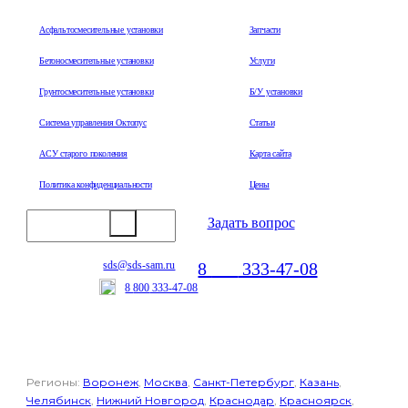
Асфальтосмесительные установки
Запчасти
Бетоносмесительные установки
Услуги
Грунтосмесительные установки
Б/У установки
Система управления Октопус
Статьи
АСУ старого поколения
Карта сайта
Политика конфиденциальности
Цены
Задать вопрос
8
800
333-47-08
sds@sds-sam.ru
Отдел продаж
8
800
333-47-08
Регионы:
Воронеж
,
Москва
,
Санкт-Петербург
,
Казань
,
Челябинск
,
Нижний Новгород
,
Краснодар
,
Красноярск
,