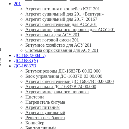
201
Агрегат питания и конвейер КЗП 201
Агрегат сушильный для 201 «Вентури»
Агрегат сушильный для 2017, 20167
Агрегат смесительный для АСУ 201
Агрегат минерального порошка для АСУ 201
Агрегат пыли для АСУ 201
Агрегат готовой смеси 201
Битумное хозяйство для АСУ 201
ы
Система опрыскивания для АСУ 201
ДС-168 (2004 г.)
а
ДС-1683 (У)
S
ДС-16837В
Битумопроводы ДС-16837В 00.02.000
Блок управления ДС-16837В 03.00.000
Агрегат смесительный ДС-16837В 50.00.000
Агрегат пыли ДС-16837В 74.00.000
Агрегат минерального порошка
Цистерна
Нагреватель битума
Агрегат питаним
Агрегат сушильный
Решетка негабарита
Конвейер
Бак топливный